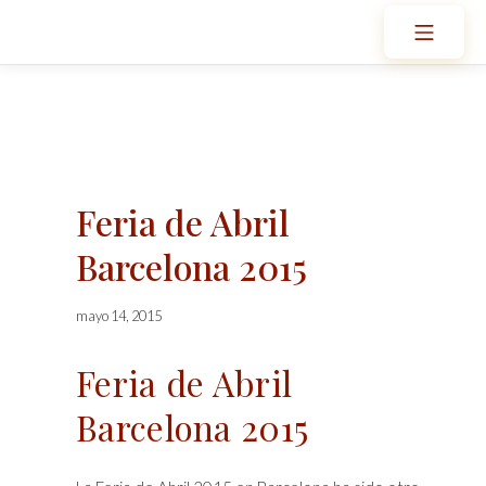
Saltar
Menú 
al
Bodegas Guzmán
contenido
Feria de Abril
Barcelona 2015
mayo
mayo 14, 2015
14,
2015
Feria de Abril
Barcelona 2015