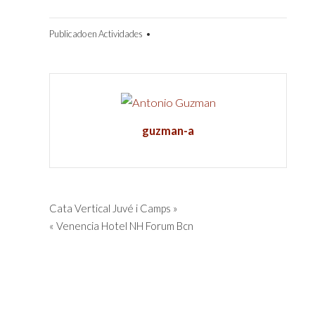
Publicado en
Actividades
•
guzman-a
Navegación
Cata Vertical Juvé i Camps »
« Venencia Hotel NH Forum Bcn
de
entradas